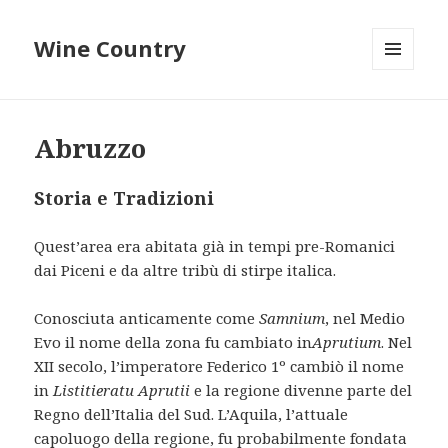
Wine Country
MENU
E
WIDGET
Abruzzo
Storia e Tradizioni
Quest’area era abitata già in tempi pre-Romanici
dai Piceni e da altre tribù di stirpe italica.
Conosciuta anticamente come
Samnium
, nel Medio
Evo il nome della zona fu cambiato in
Aprutium
. Nel
XII secolo, l’imperatore Federico 1º cambiò il nome
in
Listitieratu Aprutii
e la regione divenne parte del
Regno dell’Italia del Sud. L’Aquila, l’attuale
capoluogo della regione, fu probabilmente fondata